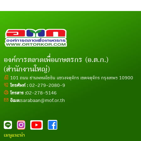
องค์การตลาดเพื่อเกษตรกร (อ.ต.ก.)
(สำนักงานใหญ่)
101 ถนน ย่านพหลโยธิน แขวงจตุจักร เขตจตุจักร กรุงเทพฯ 10900
โทรศัพท์ :
02-279-2080-9
โทรสาร :
02-278-5146
อีเมล:
sarabaan@mof.or.th
เมนูแนะนำ