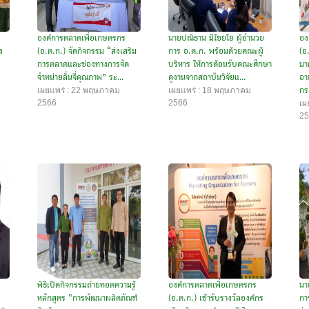
องค์การตลาดเพื่อเกษตรกร
นายปณิธาน มีไชยโย ผู้อำนวย
อง
ง
(อ.ต.ก.) จัดกิจกรรม “ส่งเสริม
การ อ.ต.ก. พร้อมด้วยคณะผู้
(อ
การตลาดและช่องทางการจัด
บริหาร ให้การต้อนรับคณะศึกษา
มา
จำหน่ายลิ้นจี่คุณภาพ” ระ...
ดูงานจากสถาบันวิจัยแ...
อา
เผยแพร่ : 22 พฤษภาคม
เผยแพร่ : 18 พฤษภาคม
กร.
2566
2566
เผ
25
พิธีเปิดกิจกรรมถ่ายทอดความรู้
องค์การตลาดเพื่อเกษตรกร
นา
หลักสูตร "การพัฒนาผลิตภัณฑ์
(อ.ต.ก.) เข้ารับรางวัลองค์กร
กา