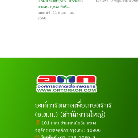
เผยแพร่ : 3 พฤษภาคม 25
การฝ่ายพัฒนาธุรกิจ เข้าร่วมพิธี
บวงสรวงบูรพกษัตริ...
เผยแพร่ : 11 พฤษภาคม
2566
องค์การตลาดเพื่อเกษตรกร
(อ.ต.ก.) (สำนักงานใหญ่)
101 ถนน ย่านพหลโยธิน แขวง
จตุจักร เขตจตุจักร กรุงเทพฯ 10900
โทรศัพท์ :
02-279-2080-9