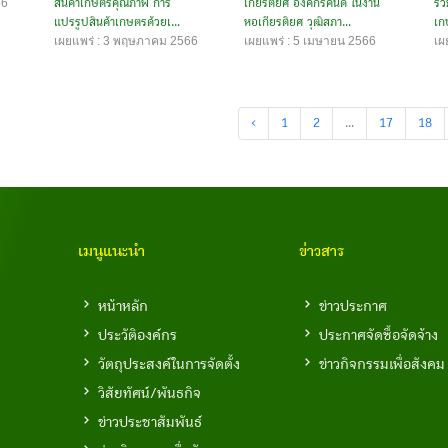
66
สินค้าเกษตรคุณภาพ การ
เกียรติยศ องค์กรคนดี ในงาน
ร่
แปรรูปสินค้าเกษตรด้วยเ...
หอเกียรติยศ วุฒิสภา...
เก
เผยแพร่ : 3 พฤษภาคม 2566
เผยแพร่ : 5 เมษายน 2566
เผ
‹
1
2
...
17
18
เมนูแนะนำ
ข่าวสาร
หน้าหลัก
ข่าวประกาศ
ประวัติองค์กร
ประกาศจัดซื้อจัดจ้าง
วัตถุประสงค์ในการจัดตั้ง
ข่าวกิจกรรมเพื่อสังคม
วิสัยทัศน์/พันธกิจ
ข่าวประชาสัมพันธ์