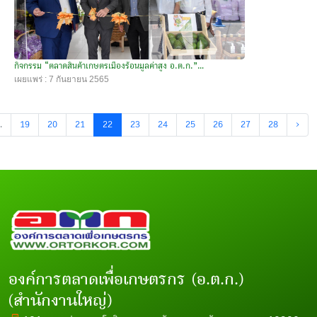
กิจกรรม “ตลาดสินค้าเกษตรเมืองร้อนมูลค่าสูง อ.ต.ก.”...
เผยแพร่ : 7 กันยายน 2565
.
19
20
21
22
23
24
25
26
27
28
›
องค์การตลาดเพื่อเกษตรกร (อ.ต.ก.)
(สำนักงานใหญ่)