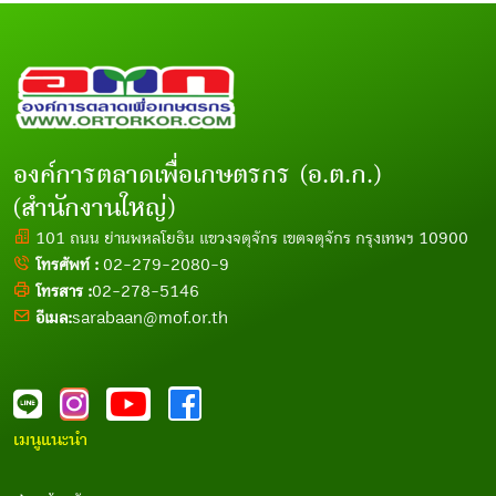
องค์การตลาดเพื่อเกษตรกร (อ.ต.ก.)
(สำนักงานใหญ่)
101 ถนน ย่านพหลโยธิน แขวงจตุจักร เขตจตุจักร กรุงเทพฯ 10900
โทรศัพท์ :
02-279-2080-9
โทรสาร :
02-278-5146
อีเมล:
sarabaan@mof.or.th
เมนูแนะนำ