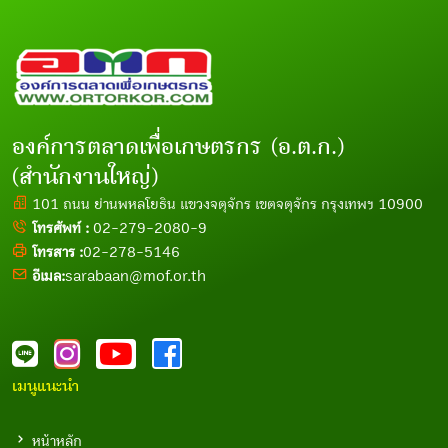
องค์การตลาดเพื่อเกษตรกร (อ.ต.ก.)
(สำนักงานใหญ่)
101 ถนน ย่านพหลโยธิน แขวงจตุจักร เขตจตุจักร กรุงเทพฯ 10900
โทรศัพท์ :
02-279-2080-9
โทรสาร :
02-278-5146
อีเมล:
sarabaan@mof.or.th
เมนูแนะนำ
หน้าหลัก