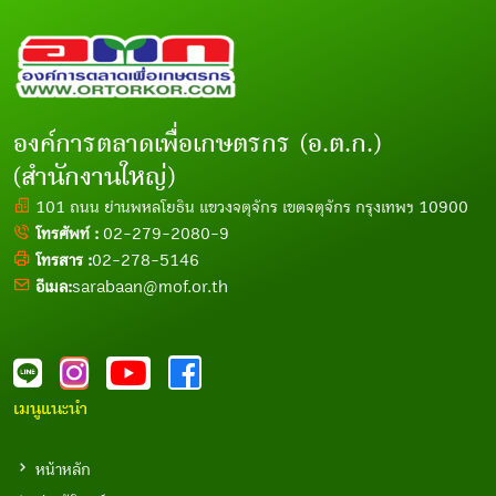
องค์การตลาดเพื่อเกษตรกร (อ.ต.ก.)
(สำนักงานใหญ่)
101 ถนน ย่านพหลโยธิน แขวงจตุจักร เขตจตุจักร กรุงเทพฯ 10900
โทรศัพท์ :
02-279-2080-9
โทรสาร :
02-278-5146
อีเมล:
sarabaan@mof.or.th
เมนูแนะนำ
หน้าหลัก