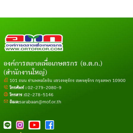
องค์การตลาดเพื่อเกษตรกร (อ.ต.ก.)
(สำนักงานใหญ่)
101 ถนน ย่านพหลโยธิน แขวงจตุจักร เขตจตุจักร กรุงเทพฯ 10900
โทรศัพท์ :
02-279-2080-9
โทรสาร :
02-278-5146
อีเมล:
sarabaan@mof.or.th