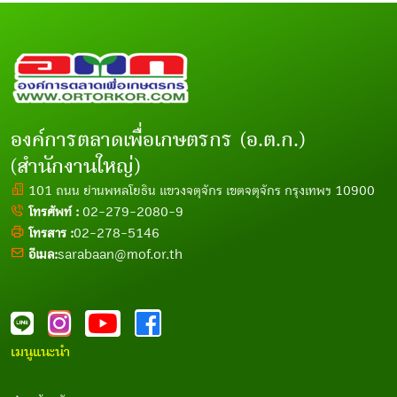
องค์การตลาดเพื่อเกษตรกร (อ.ต.ก.)
(สำนักงานใหญ่)
101 ถนน ย่านพหลโยธิน แขวงจตุจักร เขตจตุจักร กรุงเทพฯ 10900
โทรศัพท์ :
02-279-2080-9
โทรสาร :
02-278-5146
อีเมล:
sarabaan@mof.or.th
เมนูแนะนำ