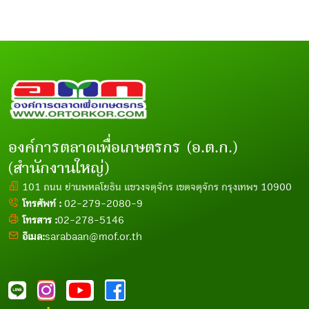
องค์การตลาดเพื่อเกษตรกร (อ.ต.ก.)
(สำนักงานใหญ่)
101 ถนน ย่านพหลโยธิน แขวงจตุจักร เขตจตุจักร กรุงเทพฯ 10900
โทรศัพท์ :
02-279-2080-9
โทรสาร :
02-278-5146
อีเมล:
sarabaan@mof.or.th