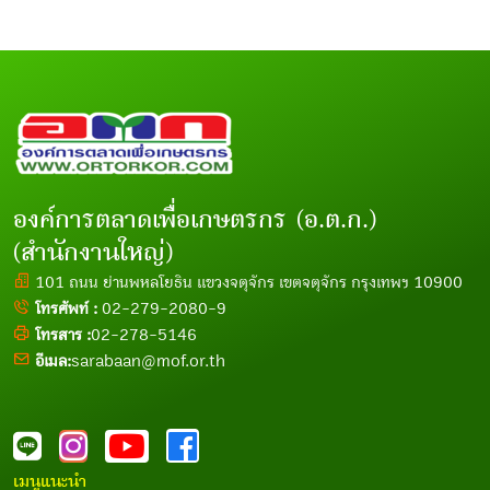
องค์การตลาดเพื่อเกษตรกร (อ.ต.ก.)
(สำนักงานใหญ่)
101 ถนน ย่านพหลโยธิน แขวงจตุจักร เขตจตุจักร กรุงเทพฯ 10900
โทรศัพท์ :
02-279-2080-9
โทรสาร :
02-278-5146
อีเมล:
sarabaan@mof.or.th
เมนูแนะนำ