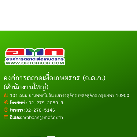
องค์การตลาดเพื่อเกษตรกร (อ.ต.ก.)
(สำนักงานใหญ่)
101 ถนน ย่านพหลโยธิน แขวงจตุจักร เขตจตุจักร กรุงเทพฯ 10900
โทรศัพท์ :
02-279-2080-9
โทรสาร :
02-278-5146
อีเมล:
sarabaan@mof.or.th