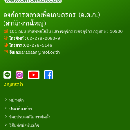
องค์การตลาดเพื่อเกษตรกร (อ.ต.ก.)
(สำนักงานใหญ่)
101 ถนน ย่านพหลโยธิน แขวงจตุจักร เขตจตุจักร กรุงเทพฯ 10900
โทรศัพท์ :
02-279-2080-9
โทรสาร :
02-278-5146
อีเมล:
sarabaan@mof.or.th
เมนูแนะนำ
หน้าหลัก
ประวัติองค์กร
วัตถุประสงค์ในการจัดตั้ง
วิสัยทัศน์/พันธกิจ