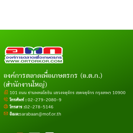
องค์การตลาดเพื่อเกษตรกร (อ.ต.ก.)
(สำนักงานใหญ่)
101 ถนน ย่านพหลโยธิน แขวงจตุจักร เขตจตุจักร กรุงเทพฯ 10900
โทรศัพท์ :
02-279-2080-9
โทรสาร :
02-278-5146
อีเมล:
sarabaan@mof.or.th