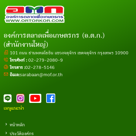
องค์การตลาดเพื่อเกษตรกร (อ.ต.ก.)
(สำนักงานใหญ่)
101 ถนน ย่านพหลโยธิน แขวงจตุจักร เขตจตุจักร กรุงเทพฯ 10900
โทรศัพท์ :
02-279-2080-9
โทรสาร :
02-278-5146
อีเมล:
sarabaan@mof.or.th
เมนูแนะนำ
หน้าหลัก
ประวัติองค์กร