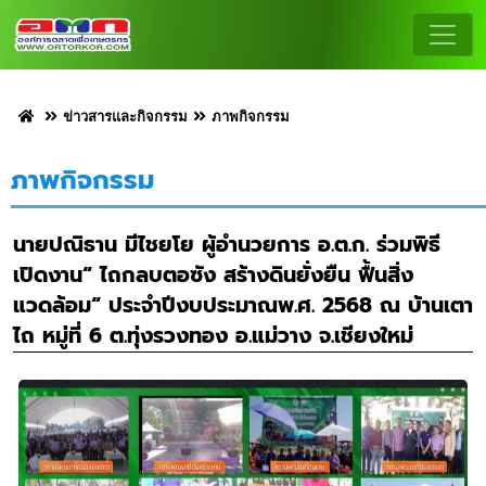
ข่าวสารและกิจกรรม
ภาพกิจกรรม
ภาพกิจกรรม
นายปณิธาน มีไชยโย ผู้อำนวยการ อ.ต.ก. ร่วมพิธี
เปิดงาน“ ไถกลบตอซัง สร้างดินยั่งยืน ฟื้นสิ่ง
แวดล้อม“ ประจำปีงบประมาณพ.ศ. 2568 ณ บ้านเตา
ไถ หมู่ที่ 6 ต.ทุ่งรวงทอง อ.แม่วาง จ.เชียงใหม่