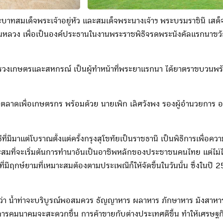
าทสมเด็จพระเจ้าอยู่หัว และสมเด็จพระนางเจ้าฯ พระบรมราชินี เสด็จพ
หลวง เพื่อเป็นองค์ประธานในงานพระราชพิธีจรดพระนังคัลแรกนาขวัญ
งเกษตรและสหกรณ์ เป็นผู้ทำหน้าที่พระยาแรกนา ได้ยาตราขบวนพร้อ
รตลาดเพื่อเกษตรกร พร้อมด้วย นายเพิก เลิศวังพง รองผู้อำนวยการ อ
ี่มีมาแต่โบราณตั้งแต่ครั้งกรุงสุโขทัยเป็นราชธานี เป็นพิธีการเพื
าะสมที่จะเริ่มต้นการทำนาอันเป็นอาชีพหลักของประชาชนคนไทย แต่ไม่ไ
มีฤกษ์ยามที่เหมาะสมต้องตามประเพณีก็ให้จัดขึ้นในวันนั้น ซึ่งในปี 2
ว่า น้ำท่าจะบริบูรณ์พอสมควร ธัญญาหาร ผลาหาร ภักษาหาร มังสาหาร
ารคมนาคมจะสะดวกขึ้น การค้าขายกับต่างประเทศดีขึ้น ทำให้เศรษฐกิจ