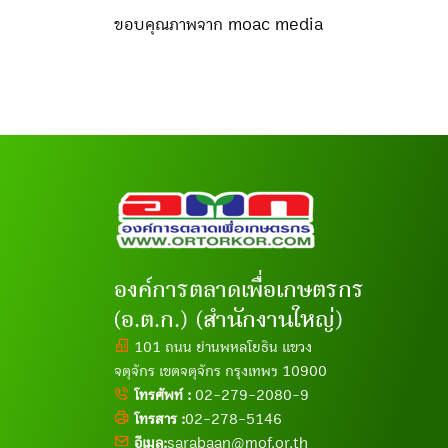
ขอบคุณภาพจาก moac media
องค์การตลาดเพื่อเกษตรกร
(อ.ต.ก.) (สำนักงานใหญ่)
101 ถนน ย่านพหลโยธิน แขวง
จตุจักร เขตจตุจักร กรุงเทพฯ 10900
โทรศัพท์ :
02-279-2080-9
โทรสาร :
02-278-5146
อีเมล:
sarabaan@mof.or.th