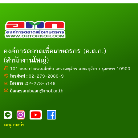
องค์การตลาดเพื่อเกษตรกร (อ.ต.ก.)
(สำนักงานใหญ่)
101 ถนน ย่านพหลโยธิน แขวงจตุจักร เขตจตุจักร กรุงเทพฯ 10900
โทรศัพท์ :
02-279-2080-9
โทรสาร :
02-278-5146
อีเมล:
sarabaan@mof.or.th
เมนูแนะนำ