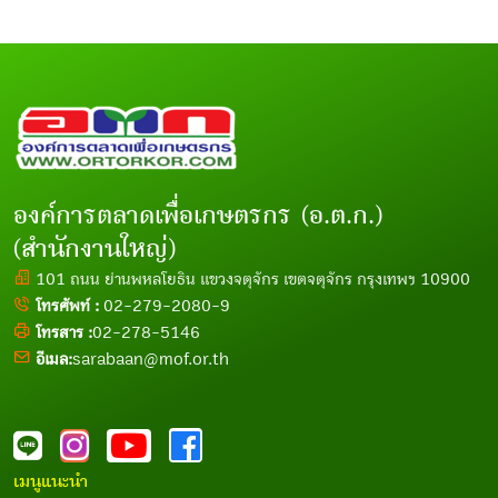
องค์การตลาดเพื่อเกษตรกร (อ.ต.ก.)
(สำนักงานใหญ่)
101 ถนน ย่านพหลโยธิน แขวงจตุจักร เขตจตุจักร กรุงเทพฯ 10900
โทรศัพท์ :
02-279-2080-9
โทรสาร :
02-278-5146
อีเมล:
sarabaan@mof.or.th
เมนูแนะนำ