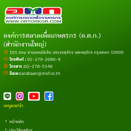
องค์การตลาดเพื่อเกษตรกร (อ.ต.ก.)
(สำนักงานใหญ่)
101 ถนน ย่านพหลโยธิน แขวงจตุจักร เขตจตุจักร กรุงเทพฯ 10900
โทรศัพท์ :
02-279-2080-9
โทรสาร :
02-278-5146
อีเมล:
sarabaan@mof.or.th
เมนูแนะนำ
หน้าหลัก
ประวัติองค์กร