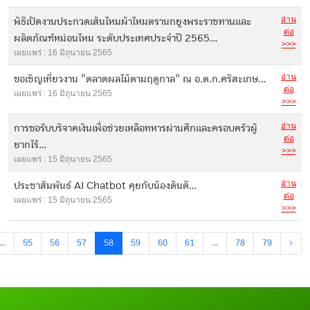
อ่าน
พิธีเปิดงานประกวดเส้นไหมผ้าไหมตรานกยูงพระราชทานและ
ต่อ
ผลิตภัณฑ์หม่อนไหม ระดับประเทศประจำปี 2565...
>>>
เผยแพร่ : 16 มิถุนายน 2565
อ่าน
ขอเชิญเที่ยวงาน "ตลาดผลไม้ตามฤดูกาล" ณ อ.ต.ก.ศรีสะเกษ...
ต่อ
เผยแพร่ : 16 มิถุนายน 2565
>>>
อ่าน
การขอรับบริจาคเงินเพื่อช่วยเหลือทหารผ่านศึกและครอบครัวผู้
ต่อ
ยากไร้...
>>>
เผยแพร่ : 15 มิถุนายน 2565
อ่าน
ประชาสัมพันธ์ AI Chatbot คุยกับน้องดินดี...
ต่อ
เผยแพร่ : 15 มิถุนายน 2565
>>>
...
55
56
57
58
59
60
61
...
78
79
›