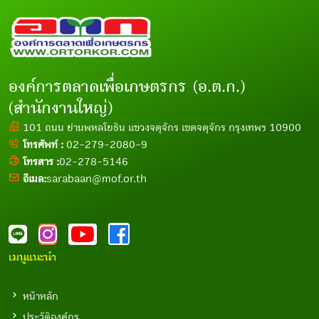
องค์การตลาดเพื่อเกษตรกร (อ.ต.ก.)
(สำนักงานใหญ่)
101 ถนน ย่านพหลโยธิน แขวงจตุจักร เขตจตุจักร กรุงเทพฯ 10900
โทรศัพท์ :
02-279-2080-9
โทรสาร :
02-278-5146
อีเมล:
sarabaan@mof.or.th
เมนูแนะนำ
หน้าหลัก
ประวัติองค์กร