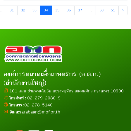
...
31
32
33
34
35
36
37
...
50
51
›
องค์การตลาดเพื่อเกษตรกร (อ.ต.ก.)
(สำนักงานใหญ่)
101 ถนน ย่านพหลโยธิน แขวงจตุจักร เขตจตุจักร กรุงเทพฯ 10900
โทรศัพท์ :
02-279-2080-9
โทรสาร :
02-278-5146
อีเมล:
sarabaan@mof.or.th