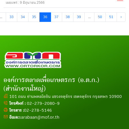
เผยแพร่ : 9 มิถุนายน 2566
...
33
34
35
36
37
38
39
...
50
51
›
องค์การตลาดเพื่อเกษตรกร (อ.ต.ก.)
(สำนักงานใหญ่)
101 ถนน ย่านพหลโยธิน แขวงจตุจักร เขตจตุจักร กรุงเทพฯ 10900
โทรศัพท์ :
02-279-2080-9
โทรสาร :
02-278-5146
อีเมล:
sarabaan@mof.or.th