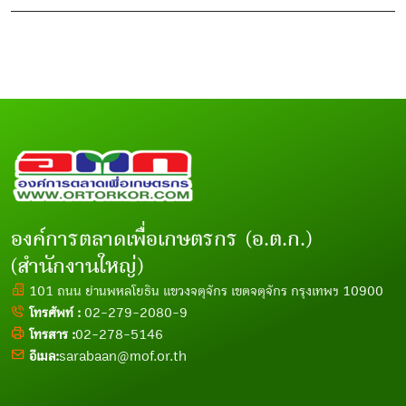
องค์การตลาดเพื่อเกษตรกร (อ.ต.ก.)
(สำนักงานใหญ่)
101 ถนน ย่านพหลโยธิน แขวงจตุจักร เขตจตุจักร กรุงเทพฯ 10900
โทรศัพท์ :
02-279-2080-9
โทรสาร :
02-278-5146
อีเมล:
sarabaan@mof.or.th