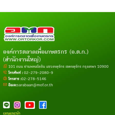
องค์การตลาดเพื่อเกษตรกร (อ.ต.ก.)
(สำนักงานใหญ่)
101 ถนน ย่านพหลโยธิน แขวงจตุจักร เขตจตุจักร กรุงเทพฯ 10900
โทรศัพท์ :
02-279-2080-9
โทรสาร :
02-278-5146
อีเมล:
sarabaan@mof.or.th
เมนูแนะนำ