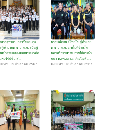
งสาวสุชาดา เวสารัชตระกูล
นายปณิธาน มีไชยโย ผู้อำนวย
งผู้อำนวยการ อ.ต.ก. เป็นผู้
การ อ.ต.ก. ลงพื้นที่จังหวัด
นเข้าร่วมแสดงเจตนารมณ์ต่อ
นครศรีธรรมราช ภายใต้การนำ
นคอร์รัปชั่น ส...
ของ ศ.ดร.นฤมล ภิญโญสิน...
ยแพร่ : 19 ธันวาคม 2567
เผยแพร่ : 18 ธันวาคม 2567