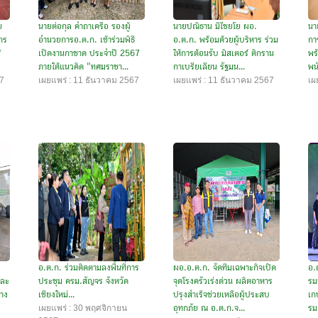
ย
นายต่อกุล คำถาเครือ รองผู้
นายปณิธาน มีไชยโย ผอ.
นา
กร
อำนวยการอ.ต.ก. เข้าร่วมพิธี
อ.ต.ก. พร้อมด้วยผู้บริหาร ร่วม
กา
f
เปิดงานกาชาด ประจำปี 2567
ให้การต้อนรับ มิสเตอร์ ติกราน
พร
ภายใต้แนวคิด "ทศมราชา...
กาเบรียเลียน รัฐมน...
พน
67
เผยแพร่ : 11 ธันวาคม 2567
เผยแพร่ : 11 ธันวาคม 2567
เผ
อ.ต.ก. ร่วมติดตามลงพื้นที่การ
ผอ.อ.ต.ก. จัดทีมเฉพาะกิจเปิด
อ.
และ
ประชุม ครม.สัญจร จังหวัด
จุดโรงครัวเร่งด่วน ผลิตอาหาร
รม
ทาง
เชียงใหม่...
ปรุงสำเร็จช่วยเหลือผู้ประสบ
เก
เผยแพร่ : 30 พฤศจิกายน
อุทกภัย ณ อ.ต.ก.จ...
รม