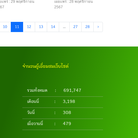
ยแพร่ : 29 พฤศจิกายน
เผยแพร่ : 28 พฤศจิกายน
67
2567
10
11
12
13
14
...
27
28
›
จำนวนผู้เยี่ยมชมเว็บไซต์
รวมทั้งหมด
:
691,747
เดือนนี้
:
3,198
วันนี้
:
308
เมื่อวานนี้
:
479