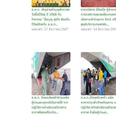
อ.ต.ก. เชิญร่วมทำบุญตักบาตร
นายปณิธาน มีไชยโย ผู้อำนว
วันขึ้นปีใหม่ ปี 2568 กับ
การองค์การตลาดเพื่อเกษตร
กิจกรรม "อิ่มบุญ สุขใจ ต้อนรับ
เดินทางเข้าร่วมการ Kick of
ปีใหม่ไทยกับ อ.ต.ก...
ศูนย์บริการเกษตรพิร...
เผยแพร่ : 17 ธันวาคม 2567
เผยแพร่ : 14 ธันวาคม 25
อ.ต.ก. ยังคงเดินหน้าช่วยเหลือ
อ.ต.ก.เปิดจุดโรงครัว ผลิต
ผู้ประสบอุทกภัยในภาคใต้ จาก
อาหารปรุงสำเร็จพร้อมทาน 
ปฏิบัติการลำเลียงเสบียงทาง
ปฏิบัติภารกิจลำเลียงเสบียง
อากาศโดยเครื่องบิน...
อากาศ ถึงมือผู้ประส...