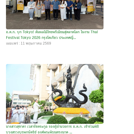
อ.ต.ก. บุก Tokyo! ดันผลไม้ไทยพรีเมียมสู่ตลาดโลก ในงาน Thai
Festival Tokyo 2026 กรุงโตเกียว ประเทศญี่...
เผยแพร่ : 11 พฤษภาคม 2569
นางสาวสุชาดา เวสารัชตระกูล รองผู้อำนวยการ อ.ต.ก. เข้าร่วมพิธี
บวงสรวงบูรพกษัตริย์ องค์พระพิรุณทรงนาค ...