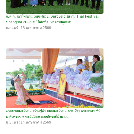
อ.ต.ก. ยกทัพผลไม้ไทยพรีเมียมบุกเซี่ยงไฮ้ ในงาน Thai Festival
Shanghai 2026 ชู “โอเอซิสแห่งความอุดมสม...
เผยแพร่ : 18 พฤษภาคม 2569
พระบาทสมเด็จพระเจ้าอยู่หัว และสมเด็จพระนางเจ้าฯ พระบรมราชินี
เสด็จพระราชดำเนินโดยรถยนต์พระที่นั่งมาย...
เผยแพร่ : 14 พฤษภาคม 2569