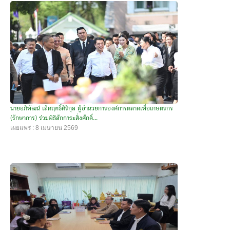
นายอภิพัฒน์ เลิศฤทธิ์ศิริกุล ผู้อำนวยการองค์การตลาดเพื่อเกษตรกร
(รักษาการ) ร่วมพิธีสักการะสิ่งศักดิ์...
เผยแพร่ : 8 เมษายน 2569