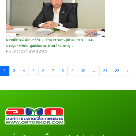
นายอภิพัฒน์ เลิศฤทธิ์ศิริกุล รักษาการแทนผู้อำนวยการ อ.ต.ก.
ประชุมหารือกับ มูลนิธิสยามวโรดม โดย ดร.บุ...
เผยแพร่ : 23 มีนาคม 2569
2
3
4
5
6
7
8
9
10
...
27
28
›