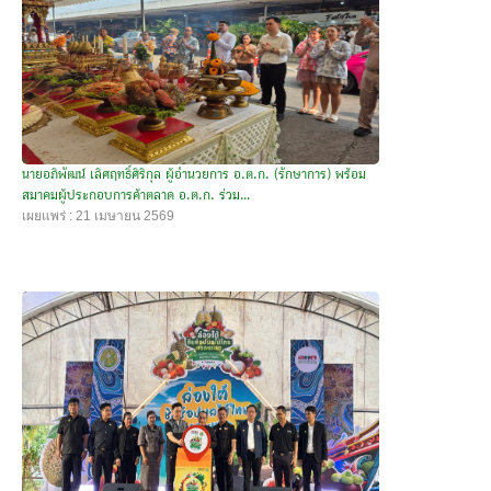
นายอภิพัฒน์ เลิศฤทธิ์ศิริกุล ผู้อำนวยการ อ.ต.ก. (รักษาการ) พร้อม
สมาคมผู้ประกอบการค้าตลาด อ.ต.ก. ร่วม...
เผยแพร่ : 21 เมษายน 2569