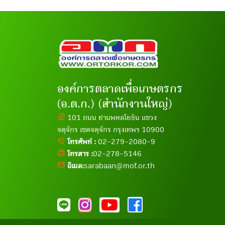
องค์การตลาดเพื่อเกษตรกร
(อ.ต.ก.) (สำนักงานใหญ่)
101 ถนน ย่านพหลโยธิน แขวง
จตุจักร เขตจตุจักร กรุงเทพฯ 10900
โทรศัพท์ :
02-279-2080-9
โทรสาร :
02-278-5146
อีเมล:
sarabaan@mof.or.th