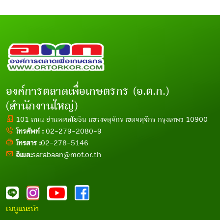
องค์การตลาดเพื่อเกษตรกร (อ.ต.ก.)
(สำนักงานใหญ่)
101 ถนน ย่านพหลโยธิน แขวงจตุจักร เขตจตุจักร กรุงเทพฯ 10900
โทรศัพท์ :
02-279-2080-9
โทรสาร :
02-278-5146
อีเมล:
sarabaan@mof.or.th
เมนูแนะนำ