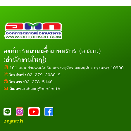
องค์การตลาดเพื่อเกษตรกร (อ.ต.ก.)
(สำนักงานใหญ่)
101 ถนน ย่านพหลโยธิน แขวงจตุจักร เขตจตุจักร กรุงเทพฯ 10900
โทรศัพท์ :
02-279-2080-9
โทรสาร :
02-278-5146
อีเมล:
sarabaan@mof.or.th
เมนูแนะนำ