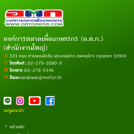
องค์การตลาดเพื่อเกษตรกร (อ.ต.ก.)
(สำนักงานใหญ่)
101 ถนน ย่านพหลโยธิน แขวงจตุจักร เขตจตุจักร กรุงเทพฯ 10900
โทรศัพท์ :
02-279-2080-9
โทรสาร :
02-278-5146
อีเมล:
sarabaan@mof.or.th
เมนูแนะนำ
หน้าหลัก