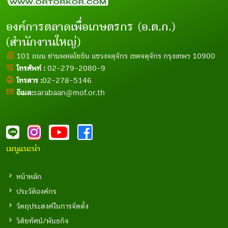
องค์การตลาดเพื่อเกษตรกร (อ.ต.ก.)
(สำนักงานใหญ่)
101 ถนน ย่านพหลโยธิน แขวงจตุจักร เขตจตุจักร กรุงเทพฯ 10900
โทรศัพท์ :
02-279-2080-9
โทรสาร :
02-278-5146
อีเมล:
sarabaan@mof.or.th
เมนูแนะนำ
หน้าหลัก
ประวัติองค์กร
วัตถุประสงค์ในการจัดตั้ง
วิสัยทัศน์/พันธกิจ