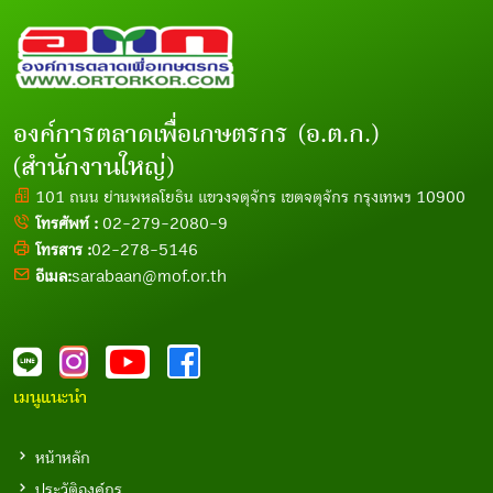
องค์การตลาดเพื่อเกษตรกร (อ.ต.ก.)
(สำนักงานใหญ่)
101 ถนน ย่านพหลโยธิน แขวงจตุจักร เขตจตุจักร กรุงเทพฯ 10900
โทรศัพท์ :
02-279-2080-9
โทรสาร :
02-278-5146
อีเมล:
sarabaan@mof.or.th
เมนูแนะนำ
หน้าหลัก
ประวัติองค์กร