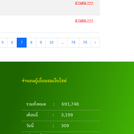
อ่านต่อ >>>
อ่านต่อ >>>
5
6
7
8
9
10
...
78
79
›
จำนวนผู้เยี่ยมชมเว็บไซต์
รวมทั้งหมด
:
691,748
เดือนนี้
:
3,199
วันนี้
:
309