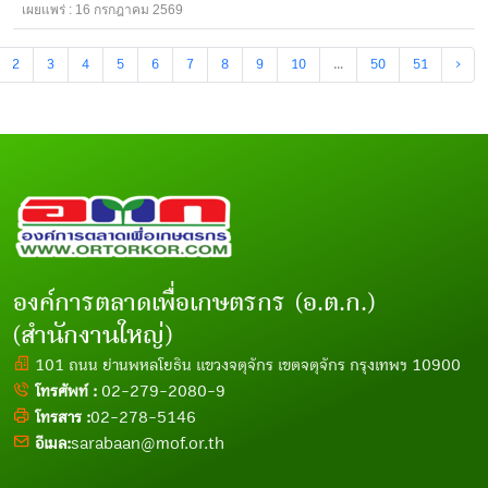
เผยแพร่ : 16 กรกฎาคม 2569
2
3
4
5
6
7
8
9
10
...
50
51
›
องค์การตลาดเพื่อเกษตรกร (อ.ต.ก.)
(สำนักงานใหญ่)
101 ถนน ย่านพหลโยธิน แขวงจตุจักร เขตจตุจักร กรุงเทพฯ 10900
โทรศัพท์ :
02-279-2080-9
โทรสาร :
02-278-5146
อีเมล:
sarabaan@mof.or.th