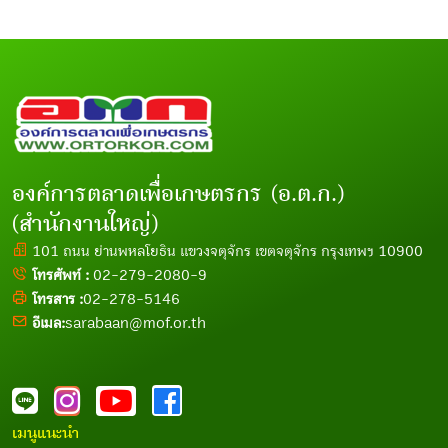
องค์การตลาดเพื่อเกษตรกร (อ.ต.ก.)
(สำนักงานใหญ่)
101 ถนน ย่านพหลโยธิน แขวงจตุจักร เขตจตุจักร กรุงเทพฯ 10900
โทรศัพท์ :
02-279-2080-9
โทรสาร :
02-278-5146
อีเมล:
sarabaan@mof.or.th
เมนูแนะนำ