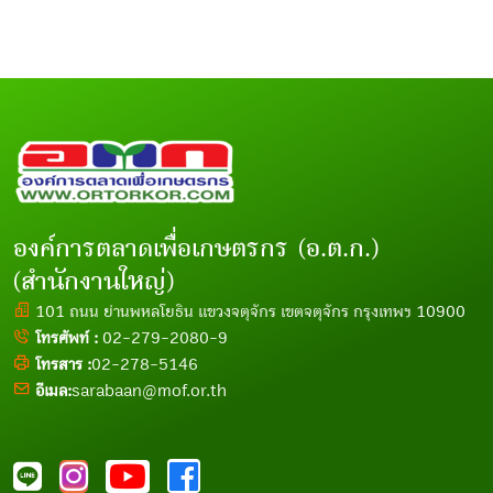
องค์การตลาดเพื่อเกษตรกร (อ.ต.ก.)
(สำนักงานใหญ่)
101 ถนน ย่านพหลโยธิน แขวงจตุจักร เขตจตุจักร กรุงเทพฯ 10900
โทรศัพท์ :
02-279-2080-9
โทรสาร :
02-278-5146
อีเมล:
sarabaan@mof.or.th