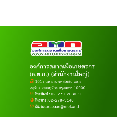
องค์การตลาดเพื่อเกษตรกร
(อ.ต.ก.) (สำนักงานใหญ่)
101 ถนน ย่านพหลโยธิน แขวง
จตุจักร เขตจตุจักร กรุงเทพฯ 10900
โทรศัพท์ :
02-279-2080-9
โทรสาร :
02-278-5146
อีเมล:
sarabaan@mof.or.th