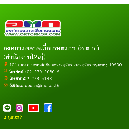
องค์การตลาดเพื่อเกษตรกร (อ.ต.ก.)
(สำนักงานใหญ่)
101 ถนน ย่านพหลโยธิน แขวงจตุจักร เขตจตุจักร กรุงเทพฯ 10900
โทรศัพท์ :
02-279-2080-9
โทรสาร :
02-278-5146
อีเมล:
sarabaan@mof.or.th
เมนูแนะนำ